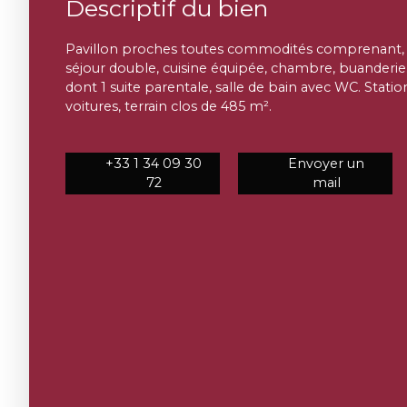
Descriptif du bien
Pavillon proches toutes commodités comprenant, 
séjour double, cuisine équipée, chambre, buanderie
dont 1 suite parentale, salle de bain avec WC. Stat
voitures, terrain clos de 485 m².
+33 1 34 09 30
Envoyer un
72
mail