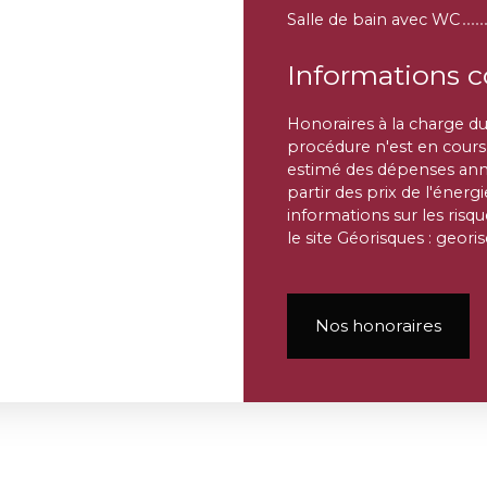
Salle de bain avec WC
Informations 
Honoraires à la charge d
procédure n'est en cours
estimé des dépenses annu
partir des prix de l'énerg
informations sur les risq
le site Géorisques : geori
Nos honoraires