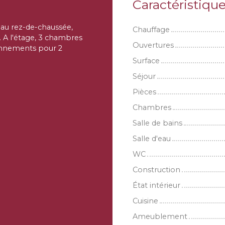
Caractéristiqu
au rez-de-chaussée,
Chauffage
. A l'étage, 3 chambres
Ouvertures
ionnements pour 2
Surface
Séjour
Pièces
Chambres
Salle de bains
Salle d'eau
WC
Construction
État intérieur
Cuisine
Ameublement