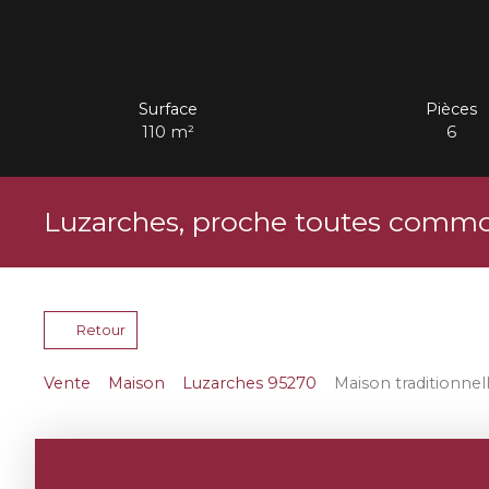
Surface
Pièces
110
m²
6
Luzarches, proche toutes commo
Retour
Vente
Maison
Luzarches 95270
Maison traditionnel