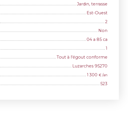
Jardin, terrasse
Est-Ouest
2
Non
04 a 85 ca
1
Tout à l'égout conforme
Luzarches 95270
1 300
€ /an
523