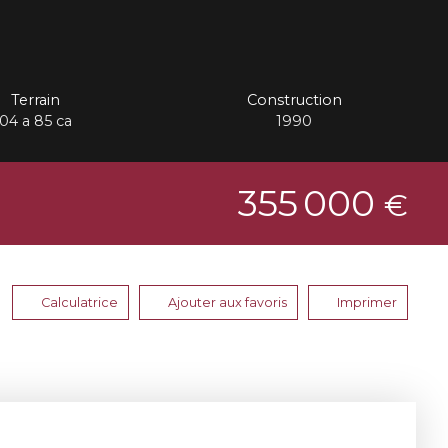
Terrain
Construction
04 a 85 ca
1990
355 000
€
Calculatrice
Ajouter aux favoris
Imprimer