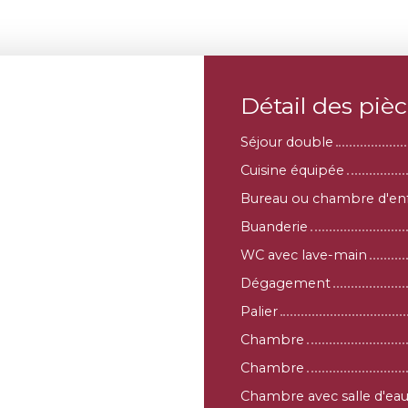
Détail des piè
Séjour double
Cuisine équipée
Bureau ou chambre d'en
Buanderie
WC avec lave-main
Dégagement
Palier
Chambre
Chambre
Chambre avec salle d'eau