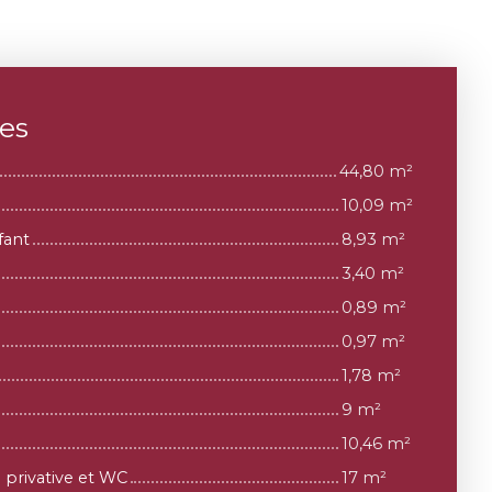
ces
44,80 m²
10,09 m²
fant
8,93 m²
3,40 m²
0,89 m²
0,97 m²
1,78 m²
9 m²
10,46 m²
 privative et WC
17 m²