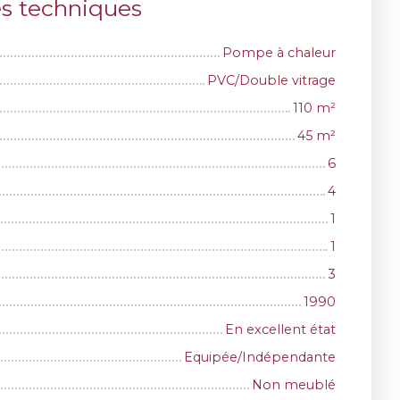
es techniques
Pompe à chaleur
PVC/Double vitrage
110
m²
45
m²
6
4
1
1
3
1990
En excellent état
Equipée/Indépendante
Non meublé