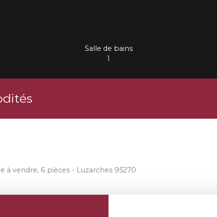
Salle de bains
1
dités
le à vendre, 6 pièces - Luzarches 95270