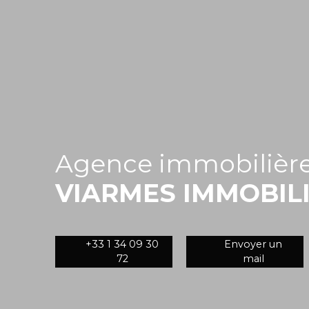
Agence immobilière
VIARMES IMMOBIL
+33 1 34 09 30
Envoyer un
72
mail