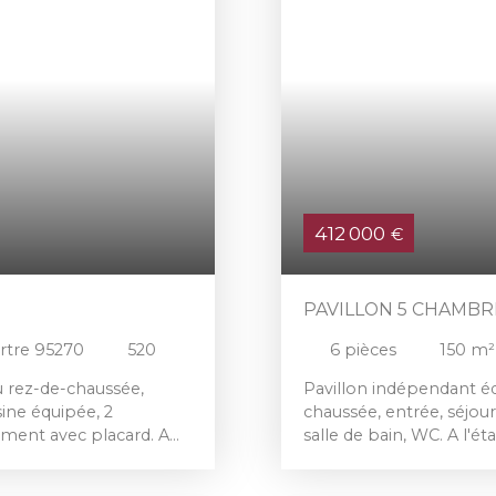
412 000
€
PAVILLON 5 CHAMBR
ertre 95270
520
6
pièces
150
m²
u rez-de-chaussée,
Pavillon indépendant édi
sine équipée, 2
chaussée, entrée, séjou
ement avec placard. A
salle de bain, WC. A l'ét
avec WC. Garage 2
WC. Stationnements, ter