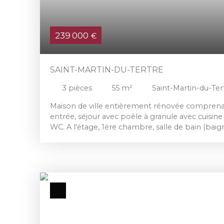
239 000
€
SAINT-MARTIN-DU-TERTRE
3
pièces
55
m²
Saint-Martin-du-Ter
Maison de ville entièrement rénovée comprenan
entrée, séjour avec poêle à granule avec cuisi
WC. A l'étage, 1ère chambre, salle de bain (bai
WC. Combles : 2ème chambre, grenier. 1 studio
15 m², garage 1 voiture, dépendance, e tout sur un
à-vis de 395 m².