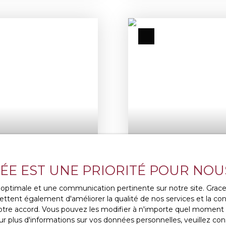
VÉE EST UNE PRIORITÉ POUR NOU
317 000
€
ce optimale et une communication pertinente sur notre site. Gra
ttent également d'améliorer la qualité de nos services et la conv
re accord. Vous pouvez les modifier à n'importe quel moment via
PAVILLON 3 CHAMBR
r plus d'informations sur vos données personnelles, veuillez con