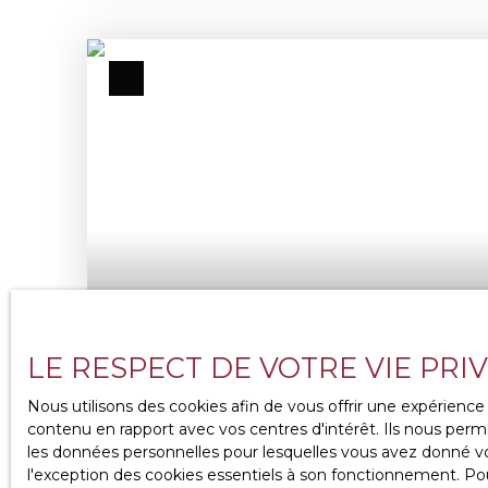
LE RESPECT DE VOTRE VIE PRI
319 000
€
Nous utilisons des cookies afin de vous offrir une expérien
contenu en rapport avec vos centres d'intérêt. Ils nous perme
les données personnelles pour lesquelles vous avez donné vot
PAVILLON 4 CH + S/SOL
l'exception des cookies essentiels à son fonctionnement. Pou