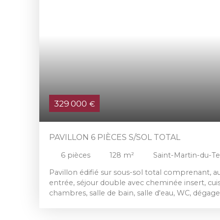
329 000
€
PAVILLON 6 PIÈCES S/SOL TOTAL
6
pièces
128
m²
Saint-Martin-du-T
Pavillon édifié sur sous-sol total comprenant, a
entrée, séjour double avec cheminée insert, cui
chambres, salle de bain, salle d'eau, WC, dégag
l'étage, Pièce palière, 2 chambres, salle d'eau 
voitures au sous-sol, terrain clos de 435 m².