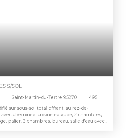
ES S/SOL
Saint-Martin-du-Tertre 95270
495
fié sur sous-sol total offrant, au rez-de-
r avec cheminée, cuisine équipée, 2 chambres,
age, palier, 3 chambres, bureau, salle d'eau avec
rain clos de 835 m².