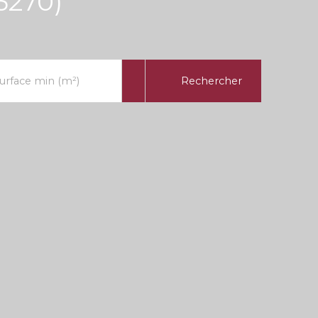
5270)
Rechercher
urface min (m²)