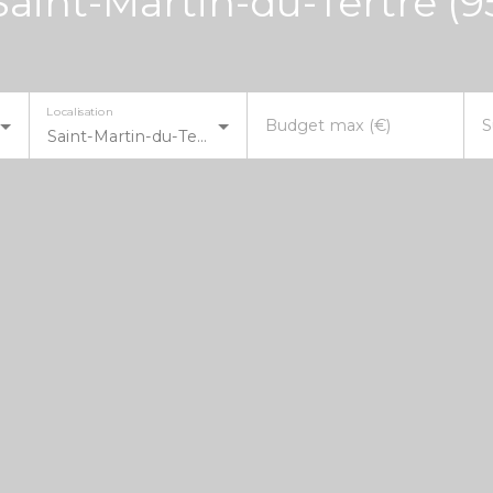
Saint-Martin-du-Tertre (9
Localisation
Budget max (€)
S
Saint-Martin-du-Tertre (95270)