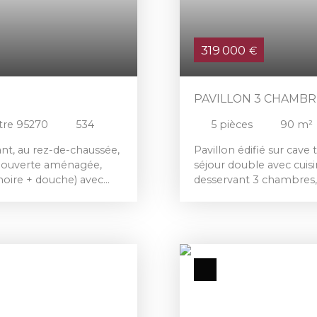
319 000
€
PAVILLON 3 CHAMBR
tre 95270
534
5
pièces
90
m²
t, au rez-de-chaussée,
Pavillon édifié sur cave 
ne ouverte aménagée,
séjour double avec cuisi
gnoire + douche) avec
desservant 3 chambres, 
 indépendant d'environ
clos de 217 m².
 jardin clos et sans vis-