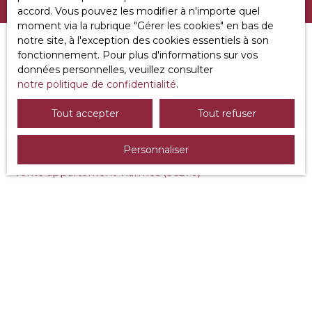
accord. Vous pouvez les modifier à n'importe quel
moment via la rubrique ″Gérer les cookies″ en bas de
notre site, à l'exception des cookies essentiels à son
fonctionnement. Pour plus d'informations sur vos
données personnelles, veuillez consulter
JE RECHERCHE UN BIEN
notre politique de confidentialité
.
Vente maison Viarmes (95270)
Tout accepter
Tout refuser
Vente maison Saint-Martin-du-Tertre (95270)
Personnaliser
Vente maison Beaumont-sur-Oise (95260)
Vente appartement Viarmes (95270)
Vente maison Luzarches (95270)
Vente maison Asnières-sur-Oise (95270)
JE SUIS PROPRIÉTAIRE
Estimez votre bien