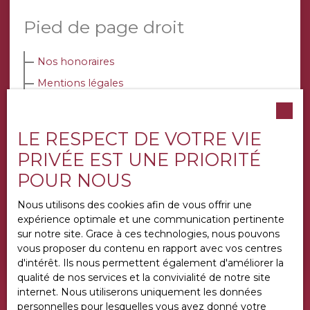
Pied de page droit
Nos honoraires
Mentions légales
Politique de confidentialité
Plan du site
LE RESPECT DE VOTRE VIE
PRIVÉE EST UNE PRIORITÉ
Autres pages
POUR NOUS
Nous utilisons des cookies afin de vous offrir une
Maisons à vendre à Viarmes (95270)
expérience optimale et une communication pertinente
L'immobilier à Viarmes
sur notre site. Grace à ces technologies, nous pouvons
vous proposer du contenu en rapport avec vos centres
Appartements à louer à Viarmes (95270)
d'intérêt. Ils nous permettent également d'améliorer la
qualité de nos services et la convivialité de notre site
internet. Nous utiliserons uniquement les données
personnelles pour lesquelles vous avez donné votre