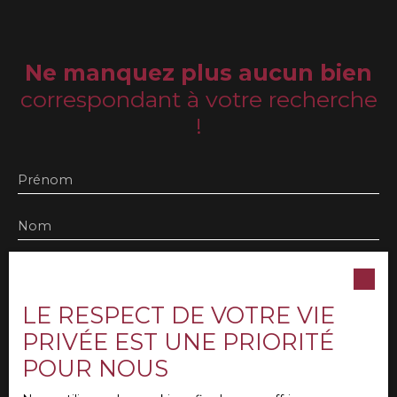
Ne manquez plus aucun bien
correspondant à votre recherche
!
Prénom
Nom
Email
Type d'offre
LE RESPECT DE VOTRE VIE
Location
PRIVÉE EST UNE PRIORITÉ
Type de bien
POUR NOUS
Appartement
Localisation