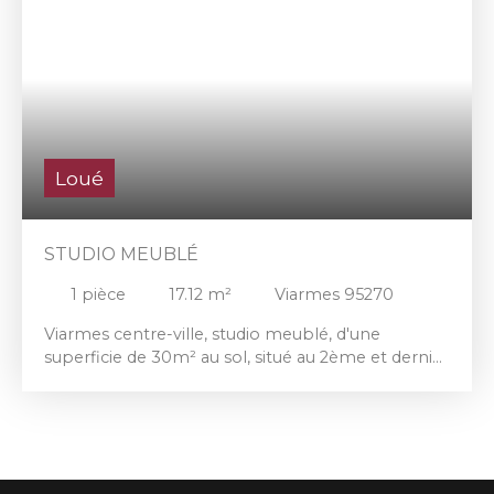
Loué
STUDIO MEUBLÉ
1
pièce
17.12
m²
Viarmes 95270
Viarmes centre-ville, studio meublé, d'une
superficie de 30m² au sol, situé au 2ème et dernier
étage offrant, pièce principale avec coin cuisine
équipée, coin nuit, salle d'eau avec WC.