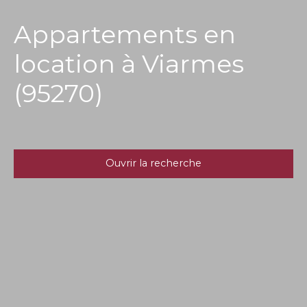
Appartements en
location à Viarmes
(95270)
Ouvrir la recherche
Type d'offre
Location
Type de bien
Appartement
Localisation
Viarmes (95270)