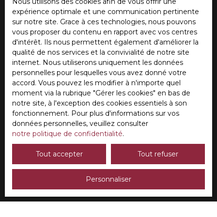
Nous utilisons des cookies afin de vous offrir une
Viarmes (95270)
expérience optimale et une communication pertinente
sur notre site. Grace à ces technologies, nous pouvons
vous proposer du contenu en rapport avec vos centres
Loyer max (€/mois)
d'intérêt. Ils nous permettent également d'améliorer la
qualité de nos services et la convivialité de notre site
Surface min (m²)
internet. Nous utiliserons uniquement les données
personnelles pour lesquelles vous avez donné votre
Pièces min
accord. Vous pouvez les modifier à n'importe quel
moment via la rubrique ″Gérer les cookies″ en bas de
notre site, à l'exception des cookies essentiels à son
J'accepte le traitement de mes données
fonctionnement. Pour plus d'informations sur vos
personnelles conformément au RGPD. Si vous ne
données personnelles, veuillez consulter
souhaitez pas faire l'objet de prospection
notre politique de confidentialité
.
commerciale par voie téléphonique, vous pouvez
vous inscrire gratuitement sur la liste d'opposition
Tout accepter
Tout refuser
au démarchage téléphonique, prévu par l'article
L223-1 du code de la consommation, sur le site
Internet www.bloctel.gouv.fr ou par courrier
Personnaliser
adressé à :
Société Worldline, Service Bloctel, CS 61311, 41013
BLOIS CEDEX.