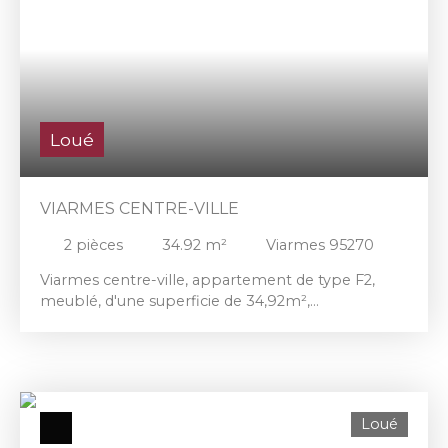
Loué
VIARMES CENTRE-VILLE
2
pièces
34.92
m²
Viarmes 95270
Viarmes centre-ville, appartement de type F2,
meublé, d'une superficie de 34,92m²,
comprenant, séjour avec cuisine ouverte équipée,
chambre, salle d'eau avec WC. 1er étage.
Loué