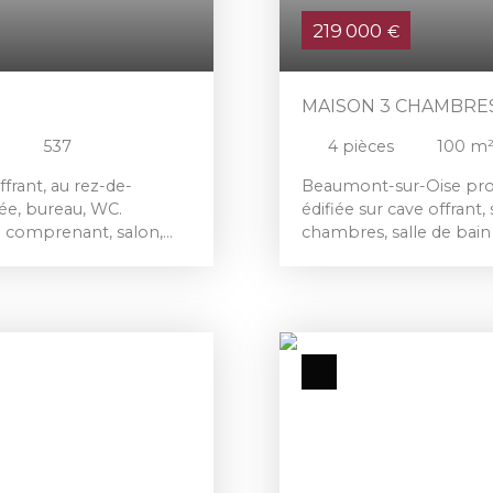
219 000
€
MAISON 3 CHAMBRES
537
4
pièces
100
m
rant, au rez-de-
Beaumont-sur-Oise pro
ée, bureau, WC.
édifiée sur cave offrant, 
e comprenant, salon,
chambres, salle de ba
'eau. A l'étage, palier
bureau, salle d'eau ave
ain, WC et dressing.
clos de 214 m².
, terrain clos et sans