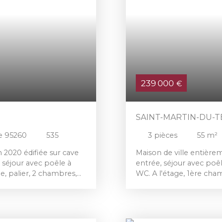
239 000
€
SAINT-MARTIN-DU-
e 95260
535
3
pièces
55
m²
2020 édifiée sur cave
Maison de ville entièr
 séjour avec poêle à
entrée, séjour avec poê
e, palier, 2 chambres,
WC. A l'étage, 1ère cha
e chambre.
WC. Combles : 2ème cha
667 m².
15 m², garage 1 voiture, 
à-vis de 395 m².