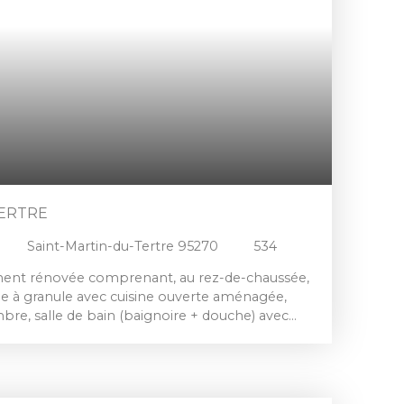
TERTRE
Saint-Martin-du-Tertre 95270
534
ement rénovée comprenant, au rez-de-chaussée,
le à granule avec cuisine ouverte aménagée,
mbre, salle de bain (baignoire + douche) avec
mbre, grenier. 1 studio indépendant d'environ
dépendance, e tout sur un jardin clos et sans vis-