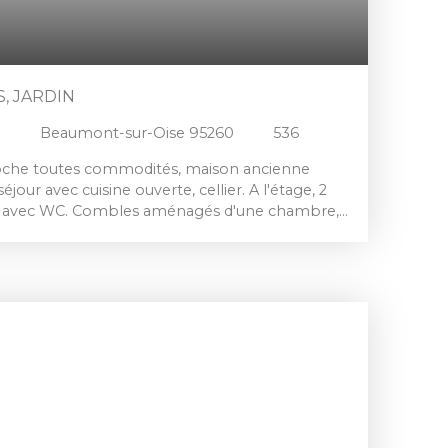
, JARDIN
²
Beaumont-sur-Oise 95260
536
che toutes commodités, maison ancienne
séjour avec cuisine ouverte, cellier. A l'étage, 2
in avec WC. Combles aménagés d'une chambre,
c WC. Stationnement pour une citadine, jardin