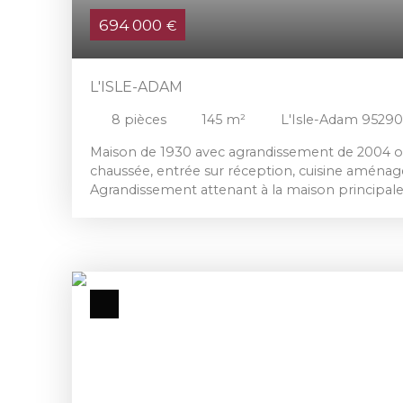
694 000
€
L'ISLE-ADAM
8
pièces
145
m²
L'Isle-Adam 95290
Maison de 1930 avec agrandissement de 2004 off
chaussée, entrée sur réception, cuisine aménag
Agrandissement attenant à la maison principal
salle à manger, 2 chambres dont 1 palière, salle d
desservant 2 chambres dont une avec salle de b
Cave partielle, garage (citadine), + stationnement
vis-à-vis de 1526 m².