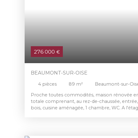
276 000
€
BEAUMONT-SUR-OISE
4
pièces
89
m²
Beaumont-sur-Ois
Proche toutes commodités, maison rénovée en 
totale comprenant, au rez-de-chaussée, entrée,
bois, cuisine aménagée, 1 chambre, WC. A l'étag
salle d'eau, WC. Combles aménagés d'une 4èm
Stationnement pour 2 voitures, terrain clos de 