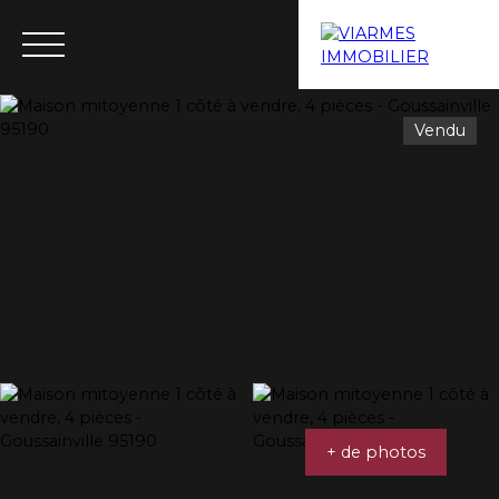
Vendu
Menu
Estimation
+ de photos