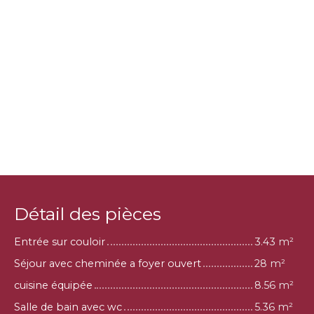
Détail des pièces
Entrée sur couloir
3.43 m²
Séjour avec cheminée a foyer ouvert
28 m²
cuisine équipée
8.56 m²
Salle de bain avec wc
5.36 m²