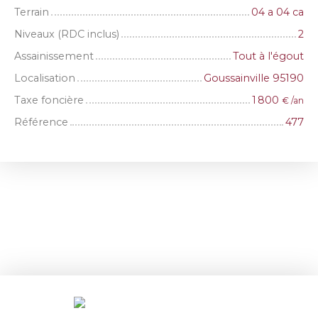
Terrain
04 a 04 ca
Niveaux (RDC inclus)
2
Assainissement
Tout à l'égout
Localisation
Goussainville 95190
Taxe foncière
1 800
€ /an
Référence
477