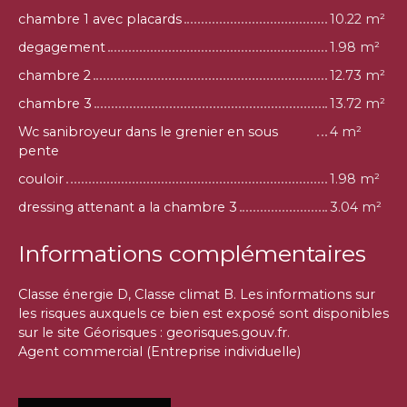
chambre 1 avec placards
10.22 m²
degagement
1.98 m²
chambre 2
12.73 m²
chambre 3
13.72 m²
Wc sanibroyeur dans le grenier en sous
4 m²
pente
couloir
1.98 m²
dressing attenant a la chambre 3
3.04 m²
Informations complémentaires
Classe énergie D, Classe climat B. Les informations sur
les risques auxquels ce bien est exposé sont disponibles
sur le site Géorisques : georisques.gouv.fr.
Agent commercial (Entreprise individuelle)