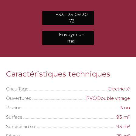
+33 1 34 09 30
72
Envoyer un
mail
Caractéristiques techniques
Chauffage
Electricité
Ouvertures
PVC/Double vitrage
Piscine
Non
Surface
93
m²
Surface au sol
93
m²
Séjour
28
m²