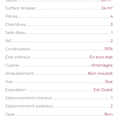
Surface terrasse
24
m²
Pièces
4
Chambres
3
Salle d'eau
1
WC
2
Construction
1974
État intérieur
En bon état
Cuisine
Aménagée
Ameublement
Non meublé
Vue
Rue
Exposition
Est-Ouest
Stationnement intérieur
1
Stationnement extérieur
2
Cave
Non