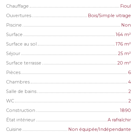
Chauffage
Fioul
Ouvertures
Bois/Simple vitrage
Piscine
Non
Surface
164
m²
Surface au sol
176
m²
Séjour
25
m²
Surface terrasse
20
m²
Pièces
6
Chambres
4
Salle de bains
2
WC
2
Construction
1890
État intérieur
A rafraîchir
Cuisine
Non équipée/Indépendante