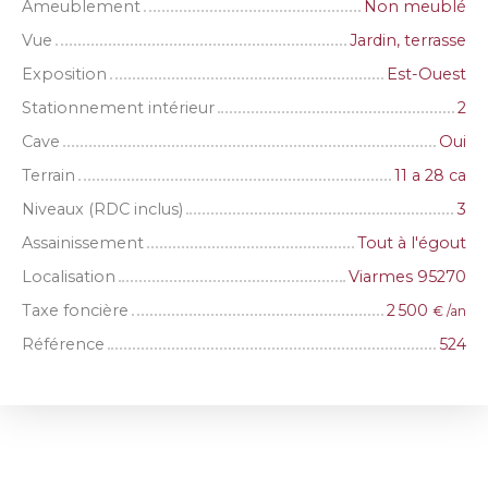
Ameublement
Non meublé
Vue
Jardin, terrasse
Exposition
Est-Ouest
Stationnement intérieur
2
Cave
Oui
Terrain
11 a 28 ca
Niveaux (RDC inclus)
3
Assainissement
Tout à l'égout
Localisation
Viarmes 95270
Taxe foncière
2 500
€ /an
Référence
524