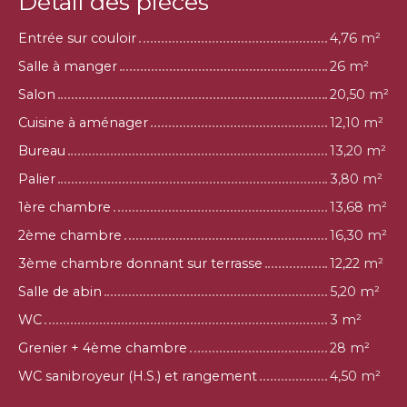
Détail des pièces
Entrée sur couloir
4,76 m²
Salle à manger
26 m²
Salon
20,50 m²
Cuisine à aménager
12,10 m²
Bureau
13,20 m²
Palier
3,80 m²
1ère chambre
13,68 m²
2ème chambre
16,30 m²
3ème chambre donnant sur terrasse
12,22 m²
Salle de abin
5,20 m²
WC
3 m²
Grenier + 4ème chambre
28 m²
WC sanibroyeur (H.S.) et rangement
4,50 m²