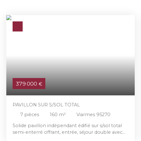
379 000
€
PAVILLON SUR S/SOL TOTAL
7
pièces
160
m²
Viarmes 95270
Solide pavillon indépendant édifié sur s/sol total
semi-enterré offrant, entrée, séjour double avec
cheminée, cuisine équipée, 2 chambres, salle de