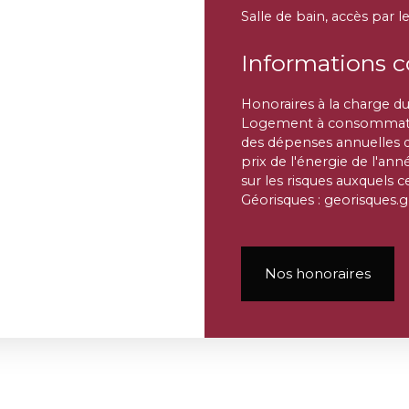
Salle de bain, accès par
Informations 
Honoraires à la charge du
Logement à consommatio
des dépenses annuelles d'
prix de l'énergie de l'ann
sur les risques auxquels c
Géorisques : georisques.g
Nos honoraires