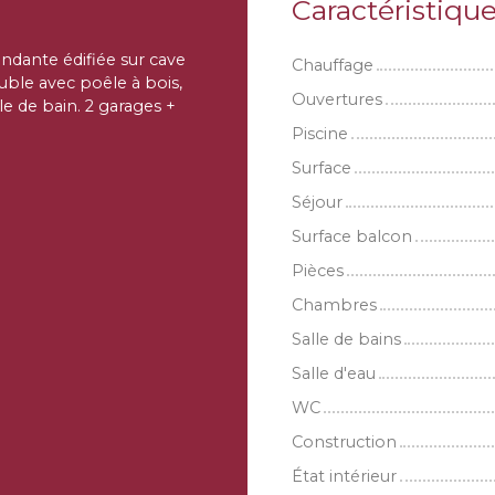
Caractéristiqu
endante édifiée sur cave
Chauffage
ouble avec poêle à bois,
Ouvertures
le de bain. 2 garages +
Piscine
Surface
Séjour
Surface balcon
Pièces
Chambres
Salle de bains
Salle d'eau
WC
Construction
État intérieur