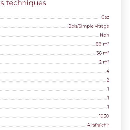
es techniques
Gaz
Bois/Simple vitrage
Non
88
m²
36
m²
2
m²
4
2
1
1
1
1930
A rafraîchir