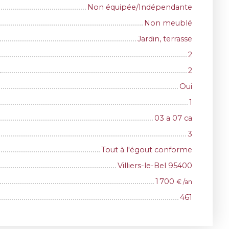
Non équipée/Indépendante
Non meublé
Jardin, terrasse
2
2
Oui
1
03 a 07 ca
3
Tout à l'égout conforme
Villiers-le-Bel 95400
1 700
€ /an
461