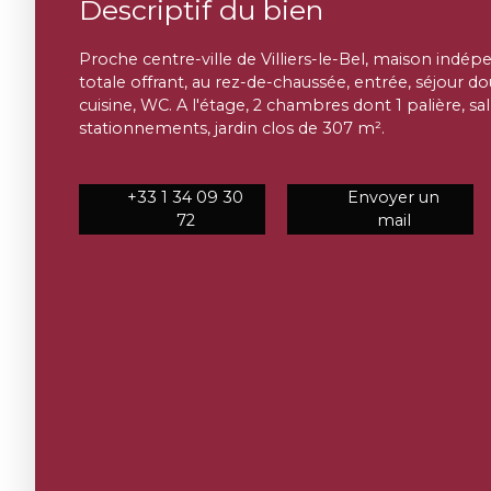
Descriptif du bien
Proche centre-ville de Villiers-le-Bel, maison indép
totale offrant, au rez-de-chaussée, entrée, séjour d
cuisine, WC. A l'étage, 2 chambres dont 1 palière, sal
stationnements, jardin clos de 307 m².
+33 1 34 09 30
Envoyer un
72
mail