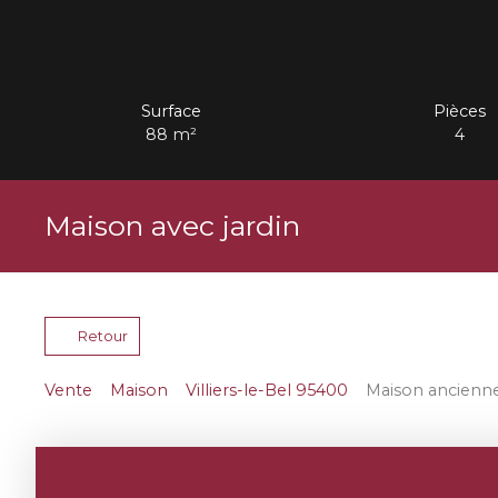
Surface
Pièces
88
m²
4
Maison avec jardin
Retour
Vente
Maison
Villiers-le-Bel 95400
Maison ancienne 