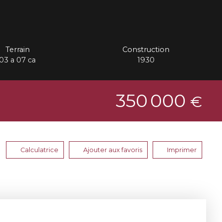
Terrain
Construction
03 a 07 ca
1930
350 000
€
Calculatrice
Ajouter aux favoris
Imprimer