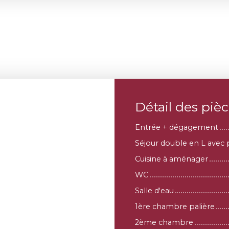
Détail des piè
Entrée + dégagement
Séjour double en L avec 
Cuisine à aménager
WC
Salle d'eau
1ère chambre palière
2ème chambre