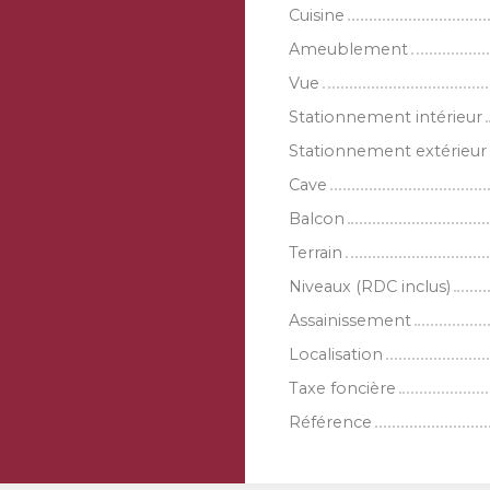
Cuisine
Ameublement
Vue
Stationnement intérieur
Stationnement extérieur
Cave
Balcon
Terrain
Niveaux (RDC inclus)
Assainissement
Localisation
Taxe foncière
Référence