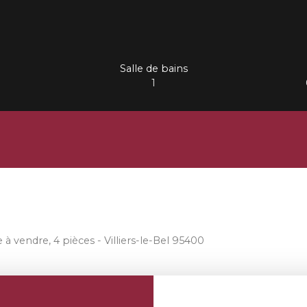
Salle de bains
1
à vendre, 4 pièces - Villiers-le-Bel 95400