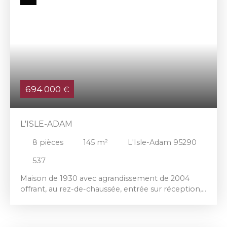
694 000
€
L'ISLE-ADAM
8
pièces
145
m²
L'Isle-Adam 95290
537
Maison de 1930 avec agrandissement de 2004
offrant, au rez-de-chaussée, entrée sur réception,
cuisine aménagée, bureau, WC. Agrandissement
attenant à la maison principale comprenant,
salon, salle à manger, 2 chambres dont 1 palière,