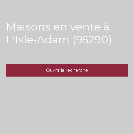
Maisons en vente à
L'Isle-Adam (95290)
Ouvrir la recherche
Type d'offre
Vente
Type de bien
Maison
Localisation
L'Isle-Adam (95290)