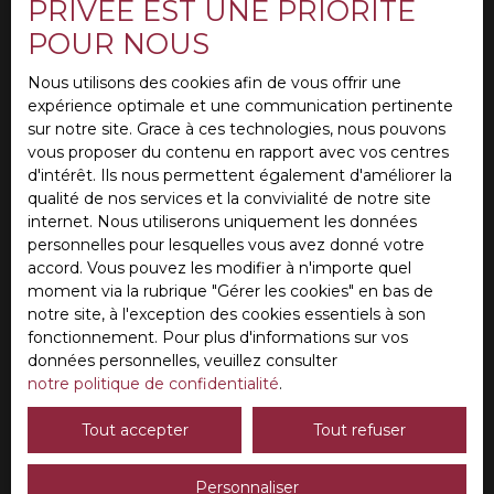
PRIVÉE EST UNE PRIORITÉ
Type d'offre
Vente
POUR NOUS
Type de bien
Maison
Nous utilisons des cookies afin de vous offrir une
expérience optimale et une communication pertinente
Localisation
sur notre site. Grace à ces technologies, nous pouvons
L'Isle-Adam (95290)
vous proposer du contenu en rapport avec vos centres
d'intérêt. Ils nous permettent également d'améliorer la
Budget max (€)
qualité de nos services et la convivialité de notre site
internet. Nous utiliserons uniquement les données
personnelles pour lesquelles vous avez donné votre
Surface min (m²)
accord. Vous pouvez les modifier à n'importe quel
moment via la rubrique ″Gérer les cookies″ en bas de
Pièces min
notre site, à l'exception des cookies essentiels à son
fonctionnement. Pour plus d'informations sur vos
J'accepte le traitement de mes données
données personnelles, veuillez consulter
personnelles conformément au RGPD. Si vous ne
notre politique de confidentialité
.
souhaitez pas faire l'objet de prospection
commerciale par voie téléphonique, vous pouvez
Tout accepter
Tout refuser
vous inscrire gratuitement sur la liste d'opposition
au démarchage téléphonique, prévu par l'article
Personnaliser