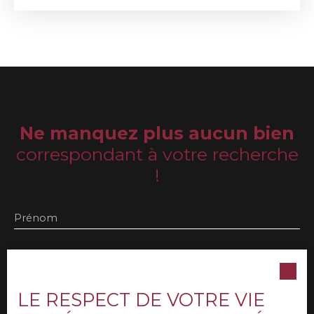
cuisine équipée, salle d'eau avec WC. A l'étage,
palier, 3 chambres dont une avec dressing, salle
de bain, WC. Garage + stationnement. Rare sur le
secteur.
Ne manquez plus aucun bien
correspondant à votre recherche
!
Prénom
Nom
Email
LE RESPECT DE VOTRE VIE