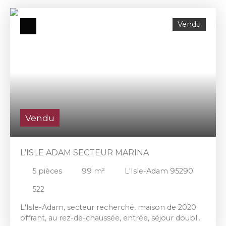
salle d'eau. A l'étage, palier desservant 2 chambres
dont une avec salle de bain, WC et dressing. Cave
Vendu
partielle, garage (citadine), + stationnement,
terrain clos et sans vis-à-vis de 1526 m².
Vendu
L'ISLE ADAM SECTEUR MARINA
5
pièces
99
m²
L'Isle-Adam 95290
522
L'Isle-Adam, secteur recherché, maison de 2020
offrant, au rez-de-chaussée, entrée, séjour double,