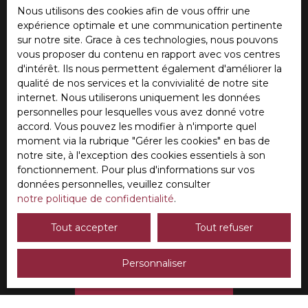
J'accepte le traitement de mes données
Nous utilisons des cookies afin de vous offrir une
personnelles conformément au RGPD. Si vous ne
expérience optimale et une communication pertinente
souhaitez pas faire l'objet de prospection
sur notre site. Grace à ces technologies, nous pouvons
commerciale par voie téléphonique, vous pouvez
vous proposer du contenu en rapport avec vos centres
vous inscrire gratuitement sur la liste d'opposition
d'intérêt. Ils nous permettent également d'améliorer la
au démarchage téléphonique, prévu par l'article
qualité de nos services et la convivialité de notre site
L223-1 du code de la consommation, sur le site
internet. Nous utiliserons uniquement les données
Internet www.bloctel.gouv.fr ou par courrier
personnelles pour lesquelles vous avez donné votre
adressé à :
accord. Vous pouvez les modifier à n'importe quel
moment via la rubrique ″Gérer les cookies″ en bas de
Société Worldline, Service Bloctel, CS 61311, 41013
notre site, à l'exception des cookies essentiels à son
BLOIS CEDEX.
fonctionnement. Pour plus d'informations sur vos
données personnelles, veuillez consulter
Pour en savoir plus sur le traitement de vos
notre politique de confidentialité
.
données personnelles, veuillez consulter notre
politique de confidentialité
.
Tout accepter
Tout refuser
Personnaliser
Recevoir des annonces