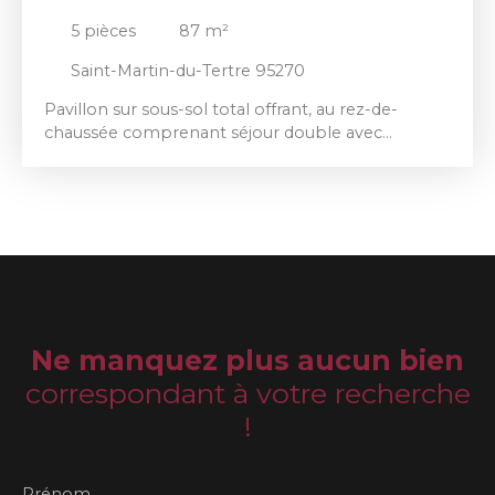
5
pièces
87
m²
Saint-Martin-du-Tertre 95270
Pavillon sur sous-sol total offrant, au rez-de-
chaussée comprenant séjour double avec
cheminée insert, cuisine équipée, chambre avec
salle d'eau privative, WC. A l'étage, 2 chambres,
bureau, salle de bain avec WC. Terrain de 605 m².
Travaux d'isolation prévus pour Juillet 2025.
Disponible le 01/08/2025.
Ne manquez plus aucun bien
correspondant à votre recherche
!
Prénom