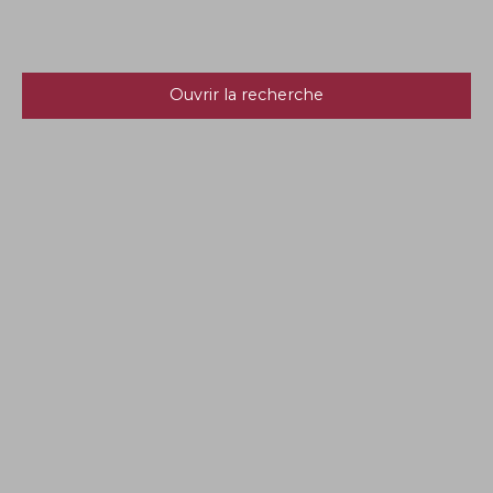
Ouvrir la recherche
Type d'offre
Location
Type de bien
Maison
Localisation
Loyer max (€/mois)
Surface min (m²)
Rechercher