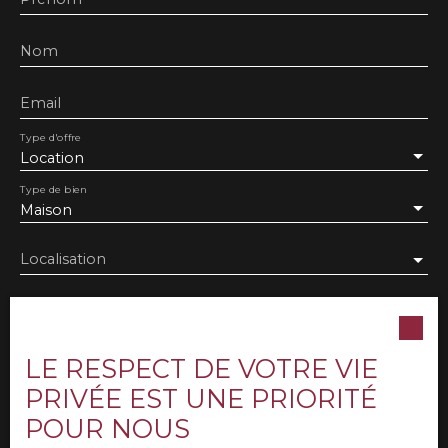
Nom
Email
Type d'offre
Location
Type de bien
Maison
Localisation
Loyer max (€/mois)
LE RESPECT DE VOTRE VIE
Surface min (m²)
PRIVÉE EST UNE PRIORITÉ
Pièces min
POUR NOUS