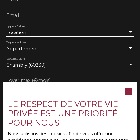
Email
Type d'offre
Location
Type de bien
Appartement
Localisation
Chambly (60230)
Loyer max (€/mois)
Surface min (m²)
LE RESPECT DE VOTRE VIE
PRIVÉE EST UNE PRIORITÉ
Pièces min
POUR NOUS
J'accepte le traitement de mes données
personnelles conformément au RGPD. Si vous ne
Nous utilisons des cookies afin de vous offrir une