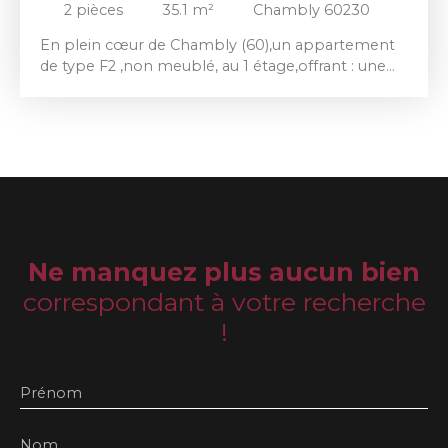
2
pièces
35.1
m²
Chambly 60230
En plein cœur de Chambly (60),un appartement
de type F2 ,non meublé, au 1 étage,offrant : une
entrée sur séjour avec cuisine aménagée ouverte,
1 chambre, et 1 place de parking privative.
Ne manquez plus aucun bien
correspondant à votre recherche
!
Prénom
Nom