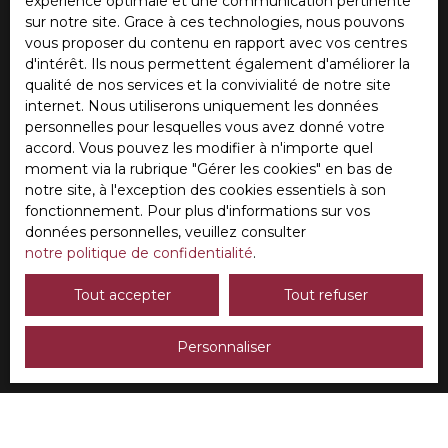
souhaitez pas faire l'objet de prospection
expérience optimale et une communication pertinente
commerciale par voie téléphonique, vous pouvez
sur notre site. Grace à ces technologies, nous pouvons
vous inscrire gratuitement sur la liste d'opposition
vous proposer du contenu en rapport avec vos centres
au démarchage téléphonique, prévu par l'article
d'intérêt. Ils nous permettent également d'améliorer la
L223-1 du code de la consommation, sur le site
qualité de nos services et la convivialité de notre site
Internet www.bloctel.gouv.fr ou par courrier
internet. Nous utiliserons uniquement les données
adressé à :
personnelles pour lesquelles vous avez donné votre
accord. Vous pouvez les modifier à n'importe quel
Société Worldline, Service Bloctel, CS 61311, 41013
moment via la rubrique ″Gérer les cookies″ en bas de
BLOIS CEDEX.
notre site, à l'exception des cookies essentiels à son
fonctionnement. Pour plus d'informations sur vos
Pour en savoir plus sur le traitement de vos
données personnelles, veuillez consulter
données personnelles, veuillez consulter notre
notre politique de confidentialité
.
politique de confidentialité
.
Tout accepter
Tout refuser
Recevoir des annonces
Personnaliser