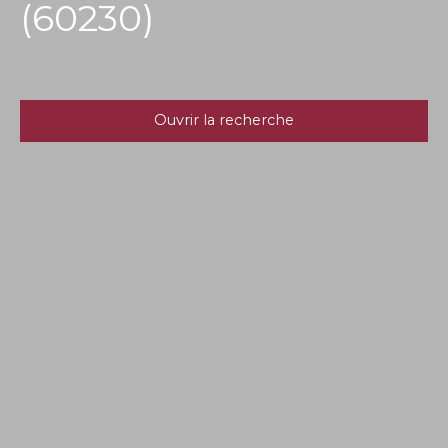
(60230)
Ouvrir la recherche
Type d'offre
Location
Type de bien
Appartement
Localisation
Chambly (60230)
Loyer max (€/mois)
Surface min (m²)