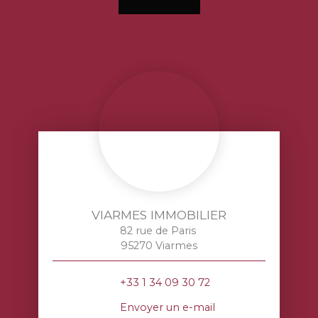
VIARMES IMMOBILIER
82 rue de Paris
95270 Viarmes
+33 1 34 09 30 72
Envoyer un e-mail