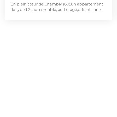
En plein cœur de Chambly (60),un appartement
de type F2 ,non meublé, au 1 étage,offrant : une
entrée sur séjour avec cuisine aménagée ouverte,
1 chambre, et 1 place de parking privative.