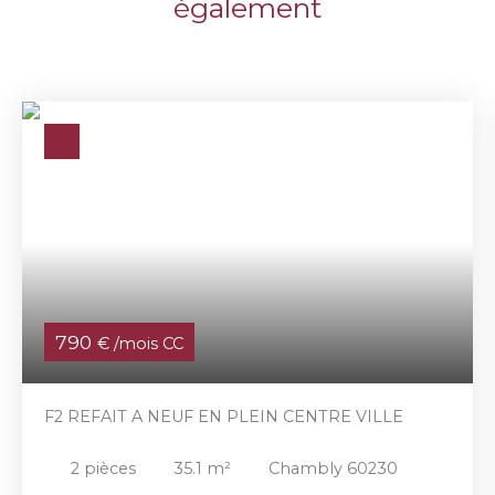
également
790
€ /mois CC
F2 REFAIT A NEUF EN PLEIN CENTRE VILLE
2
pièces
35.1
m²
Chambly 60230