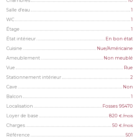
Chambres
10
Salle d'eau
1
WC
1
Étage
1
État intérieur
En bon état
Cuisine
Nue/Américaine
Ameublement
Non meublé
Vue
Rue
Stationnement intérieur
2
Cave
Non
Balcon
1
Localisation
Fosses 95470
Loyer de base
820
€ /mois
Charges
50
€ /mois
Référence
501