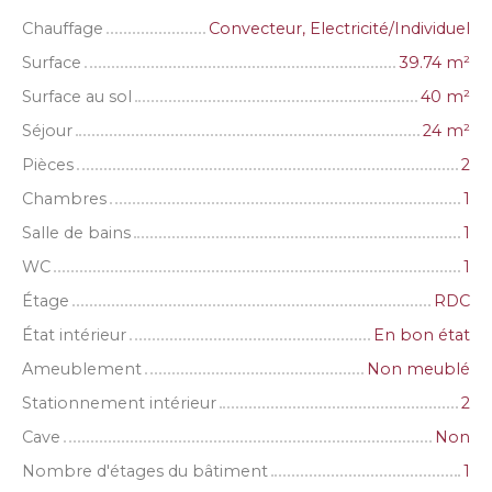
Chauffage
Convecteur, Electricité/Individuel
Surface
39.74
m²
Surface au sol
40
m²
Séjour
24
m²
Pièces
2
Chambres
1
Salle de bains
1
WC
1
Étage
RDC
État intérieur
En bon état
Ameublement
Non meublé
Stationnement intérieur
2
Cave
Non
Nombre d'étages du bâtiment
1