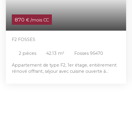
870
€ /mois CC
F2 FOSSES
2
pièces
42.13
m²
Fosses 95470
Appartement de type F2, 1er étage, entièrement
rénové offrant, séjour avec cuisine ouverte à
aménager, balcon, chambre, salle d'eau, WC, 2
stationnements privatifs.